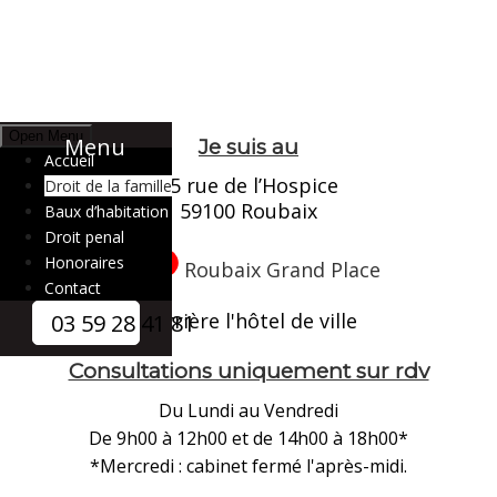
Open Menu
Menu
Je suis au
Accueil
15 rue de l’Hospice
Droit de la famille
59100 Roubaix
Baux d’habitation
Droit penal
Honoraires
Roubaix Grand Place
Contact
Derrière l'hôtel de ville
03 59 28 41 81
Consultations uniquement sur rdv
Du Lundi au Vendredi
De 9h00 à 12h00 et de 14h00 à 18h00*
*Mercredi : cabinet fermé l'après-midi.