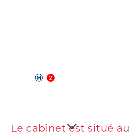
Du Lundi au Vendredi
De 9h00 à 12h00 et de 14h00 à 18h00*
*Mercredi : cabinet fermé l'après-midi.
15 rue de l’Hospice 59100 Roubaix
Roubaix Grand Place
Derrière l'hôtel de ville
Le cabinet est situé au